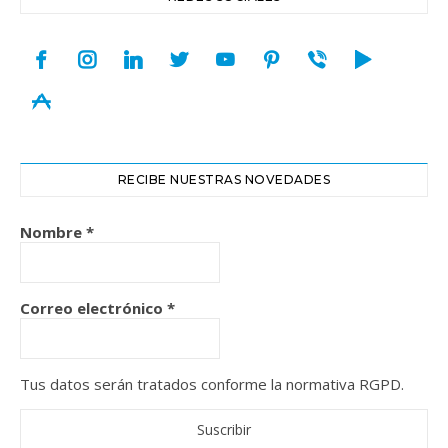
facebook
instagram
linkedin
twitter
youtube
pinterest
viber
play
appstore
RECIBE NUESTRAS NOVEDADES
Nombre
*
Correo electrónico
*
Tus datos serán tratados conforme la normativa RGPD.